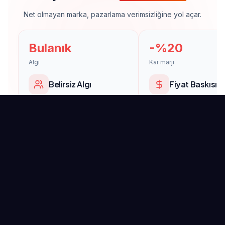
Net olmayan marka, pazarlama verimsizliğine yol açar.
Bulanık
-%20
Algı
Kar marjı
Belirsiz Algı
Fiyat Baskısı
Müşteriler markanızı
Farksız marka, fiyat
tanımlayamıyor.
rekabetine mahkum.
↓