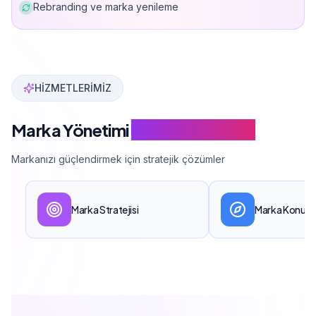
Rebranding ve marka yenileme
Can Davarcı, 50'den fazla marka yönetimi projesi tamam
HİZMETLERİMİZ
Marka Yönetimi
Hizmet Kapsamı
Markanızı güçlendirmek için stratejik çözümler
Marka Stratejisi
Marka Konum