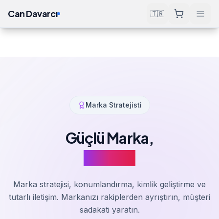
Can Davarcı
🇹🇷
Hizmetler
Yazılım & Danışmanlık
Marka Yönetimi
Ana Sayfa
Marka Stratejisti
Güçlü Marka,
Güçlü İş
Marka stratejisi, konumlandırma, kimlik geliştirme ve
tutarlı iletişim. Markanızı rakiplerden ayrıştırın, müşteri
sadakati yaratın.