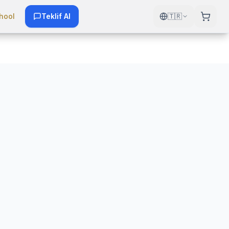
hool
Teklif Al
🇹🇷