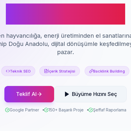
SEO Hizmeti
n hayvancılığa, enerji üretiminden el sanatları
hip Doğu Anadolu, dijital dönüşümle keşfedilmey
pazar.
Teknik SEO
İçerik Stratejisi
Backlink Building
Teklif Al
Büyüme Hızını Seç
Google Partner
150+ Başarılı Proje
Şeffaf Raporlama