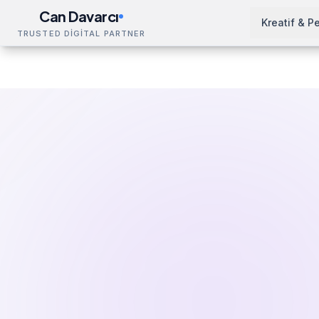
Can Davarcı
Kreatif & P
TRUSTED DİGİTAL PARTNER
Çözümler
SEO Hizmeti
Erzincan
Ana Sayfa