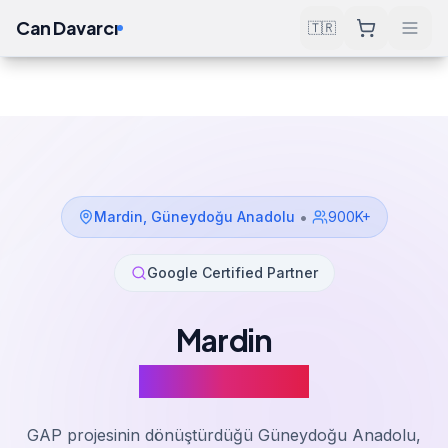
Can Davarcı
🇹🇷
Çözümler
SEO Hizmeti
Mardin
Ana Sayfa
•
Mardin
,
Güneydoğu Anadolu
900K+
Google Certified Partner
Mardin
SEO Hizmeti
GAP projesinin dönüştürdüğü Güneydoğu Anadolu,