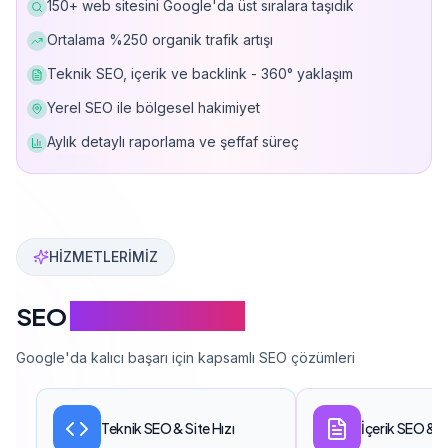
150+ web sitesini Google'da üst sıralara taşıdık
Ortalama %250 organik trafik artışı
Teknik SEO, içerik ve backlink - 360° yaklaşım
Yerel SEO ile bölgesel hakimiyet
Aylık detaylı raporlama ve şeffaf süreç
Can Davarcı, 150'den fazla web sitesini Google'da üst sı
HİZMETLERİMİZ
SEO
Hizmet Kapsamı
Google'da kalıcı başarı için kapsamlı SEO çözümleri
Teknik SEO & Site Hızı
İçerik SEO & 