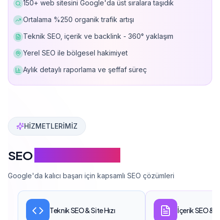
150+ web sitesini Google'da üst sıralara taşıdık
Ortalama %250 organik trafik artışı
Teknik SEO, içerik ve backlink - 360° yaklaşım
Yerel SEO ile bölgesel hakimiyet
Aylık detaylı raporlama ve şeffaf süreç
Can Davarcı, 150'den fazla web sitesini Google'da üst sı
HİZMETLERİMİZ
SEO
Hizmet Kapsamı
Google'da kalıcı başarı için kapsamlı SEO çözümleri
Teknik SEO & Site Hızı
İçerik SEO & 