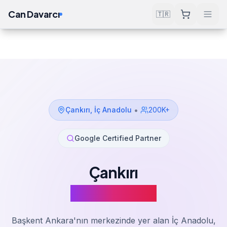
Can Davarcı
🇹🇷
Çözümler
SEO Hizmeti
Çankırı
Ana Sayfa
•
Çankırı
,
İç Anadolu
200K+
Google Certified Partner
Çankırı
SEO Hizmeti
Başkent Ankara'nın merkezinde yer alan İç Anadolu,