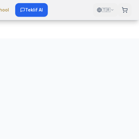
hool
Teklif Al
🇹🇷