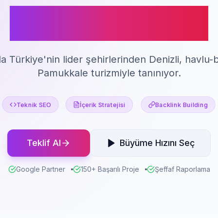
SEO Hizmeti
da Türkiye'nin lider şehirlerinden Denizli, havlu
Pamukkale turizmiyle tanınıyor.
Teknik SEO
İçerik Stratejisi
Backlink Building
Teklif Al
Büyüme Hızını Seç
Google Partner
150+ Başarılı Proje
Şeffaf Raporlama