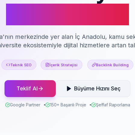
SEO Hizmeti
a'nın merkezinde yer alan İç Anadolu, kamu se
iversite ekosistemiyle dijital hizmetlere artan ta
Teknik SEO
İçerik Stratejisi
Backlink Building
Teklif Al
Büyüme Hızını Seç
Google Partner
150+ Başarılı Proje
Şeffaf Raporlama