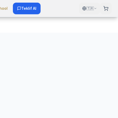
hool
Teklif Al
🇹🇷