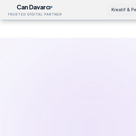
Can Davarcı
Kreatif & P
TRUSTED DİGİTAL PARTNER
Çözümler
SEO Hizmeti
Aksaray
Ana Sayfa