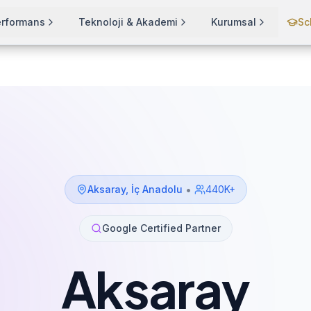
erformans
Teknoloji & Akademi
Kurumsal
Sc
•
Aksaray
,
İç Anadolu
440K+
Google Certified Partner
Aksaray