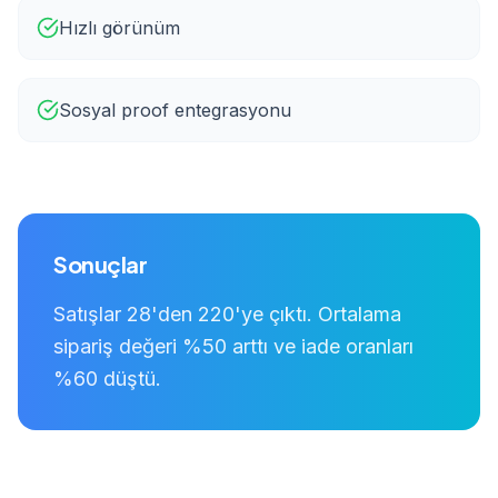
Hızlı görünüm
Sosyal proof entegrasyonu
Sonuçlar
Satışlar 28'den 220'ye çıktı. Ortalama
sipariş değeri %50 arttı ve iade oranları
%60 düştü.