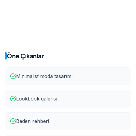
Önce
Sonra
60%
25%
Öne Çıkanlar
Minimalist moda tasarımı
Lookbook galerisi
Beden rehberi