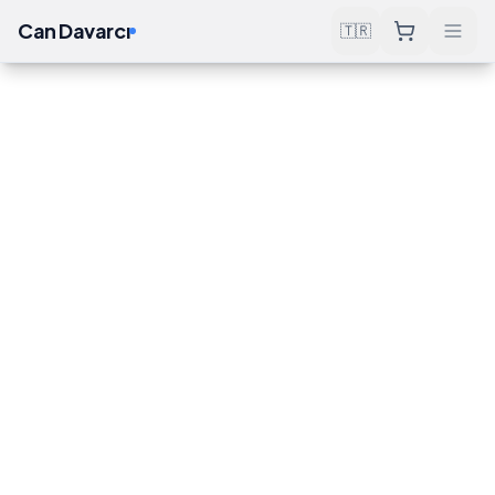
Can Davarcı
🇹🇷