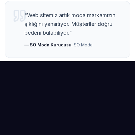
"
Web sitemiz artık moda markamızın
şıklığını yansıtıyor. Müşteriler doğru
bedeni bulabiliyor.
"
—
SO Moda Kurucusu
,
SO Moda
Benzer Sonuçlar Elde Etmek İster
misiniz?
Markanızın potansiyelini keşfetmek ve hedeflerinize
ulaşmak için bizimle iletişime geçin.
Ön Danışmanlık Al