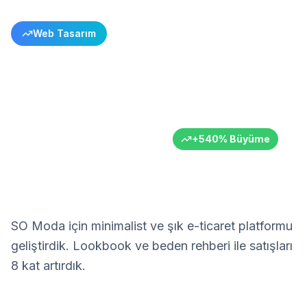
Web Tasarım
SO Moda E-ticaret Dönüşümü
Modayı Kişiselleştirin ile Buluşturun
SO Moda
Moda
Türkiye
6+ Ay
+
540
%
Büyüme
SO Moda için minimalist ve şık e-ticaret platformu
geliştirdik. Lookbook ve beden rehberi ile satışları
8 kat artırdık.