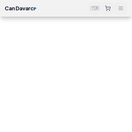
Can Davarcı
🇹🇷