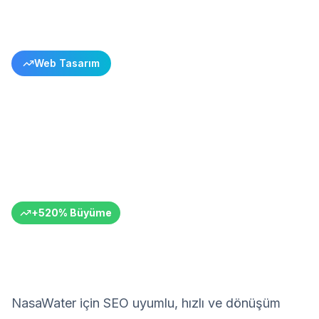
Tüm Başarı Hikayelerine Dön
Web Tasarım
NasaWater Su Arıtma E-
ticaret Başarısı
İleri Teknoloji Su Arıtma Cihazları
NasaWater
Su Arıtma Teknolojileri
Türkiye
6+ Ay
+
520
%
Büyüme
NasaWater için SEO uyumlu, hızlı ve dönüşüm