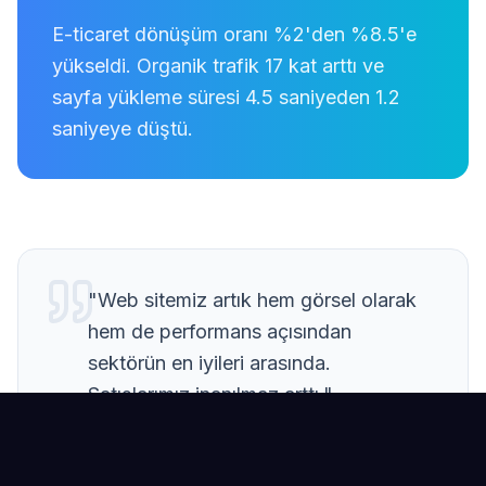
E-ticaret dönüşüm oranı %2'den %8.5'e
yükseldi. Organik trafik 17 kat arttı ve
sayfa yükleme süresi 4.5 saniyeden 1.2
saniyeye düştü.
"
Web sitemiz artık hem görsel olarak
hem de performans açısından
sektörün en iyileri arasında.
Satışlarımız inanılmaz arttı.
"
—
NasaWater Yönetimi
,
NasaWater