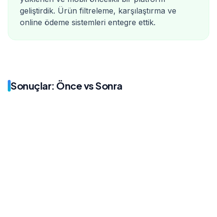
geliştirdik. Ürün filtreleme, karşılaştırma ve
online ödeme sistemleri entegre ettik.
Sonuçlar: Önce vs Sonra
Önce
Sonra
500/ay
8.500/ay
Önce
Sonra