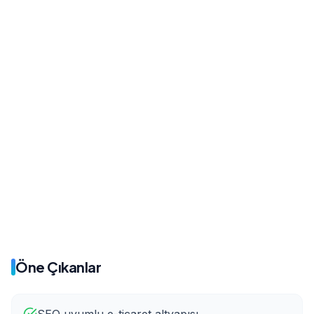
4.5s
1.2s
Önce
Sonra
65%
28%
Önce
Sonra
2%
8.5%
Öne Çıkanlar
SEO uyumlu e-ticaret altyapısı