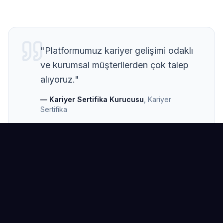
"
Platformumuz kariyer gelişimi odaklı
ve kurumsal müşterilerden çok talep
alıyoruz.
"
—
Kariyer Sertifika Kurucusu
,
Kariyer
Sertifika
Benzer Sonuçlar Elde Etmek İster
misiniz?
Markanızın potansiyelini keşfetmek ve hedeflerinize
ulaşmak için bizimle iletişime geçin.