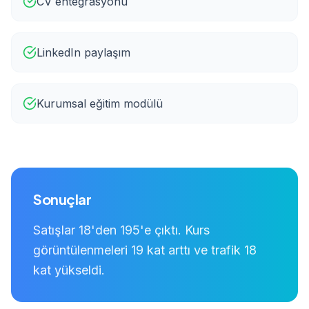
CV entegrasyonu
LinkedIn paylaşım
Kurumsal eğitim modülü
Sonuçlar
Satışlar 18'den 195'e çıktı. Kurs
görüntülenmeleri 19 kat arttı ve trafik 18
kat yükseldi.