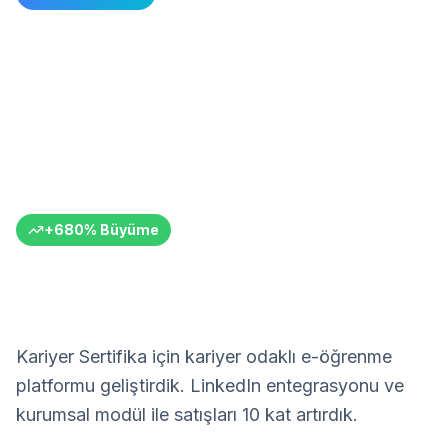
Kariyer Sertifika E-öğrenme
Platformu
Hayalinizdeki Kariyere Ulaşmak İçin Bugün Yeni
Bir Başlangıç Yapın!
Kariyer Sertifika
Online Eğitim
Türkiye
6+ Ay
+
680
%
Büyüme
Kariyer Sertifika için kariyer odaklı e-öğrenme
platformu geliştirdik. LinkedIn entegrasyonu ve
kurumsal modül ile satışları 10 kat artırdık.