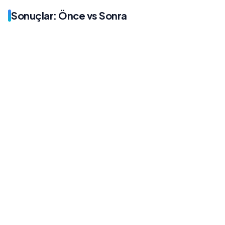
Sonuçlar: Önce vs Sonra
Önce
Sonra
18/ay
195/ay
Önce
Sonra
280/ay
5.200/ay
Önce
Sonra