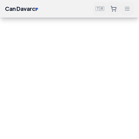
Can Davarcı
🇹🇷