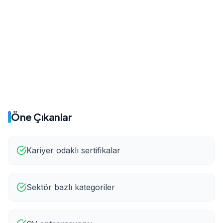
62%
24%
Önce
Sonra
500/ay
9.500/ay
Öne Çıkanlar
Kariyer odaklı sertifikalar
Sektör bazlı kategoriler