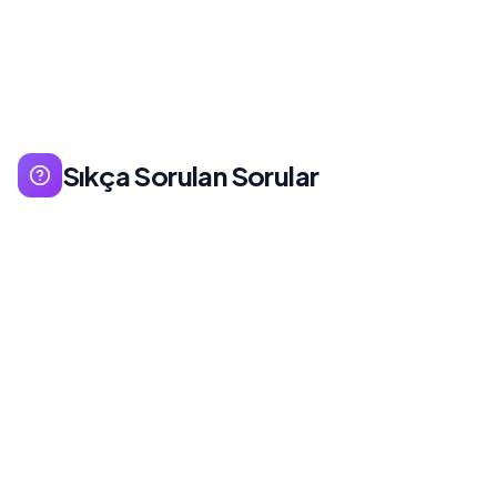
Sıkça Sorulan Sorular
Belirli bir coğrafi bölgedeki potansiyel müşterilere
ulaşmak için arama motorlarında görünürlüğü
optimize etme. 'Yakınımdaki' aramalarında üst
sıralarda yer almak.