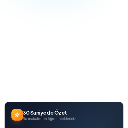
Blog
SEO & Growth
Yerel SEO Rehberi: Google Haritalar'da İlk 3'e Nasıl Çıkılır?
Ana Sayfa
Can Davarcı
Founder & Growth Lead
30 Saniyede Özet
Bu makaleden öğrenecekleriniz