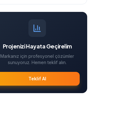
Projenizi Hayata Geçirelim
Markanız için profesyonel çözümler
sunuyoruz. Hemen teklif alın.
Teklif Al