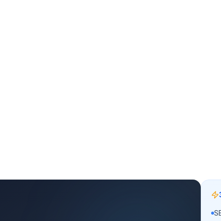
ÖRÜNTÜLENME
S