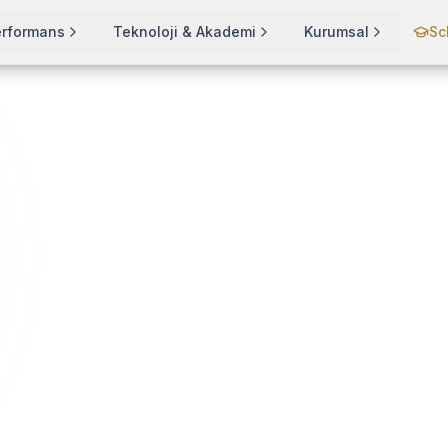
erformans
Teknoloji & Akademi
Kurumsal
Sc
 2026 Komple Rehber: Teknik + İçerik + Otorite | Can Davarcı