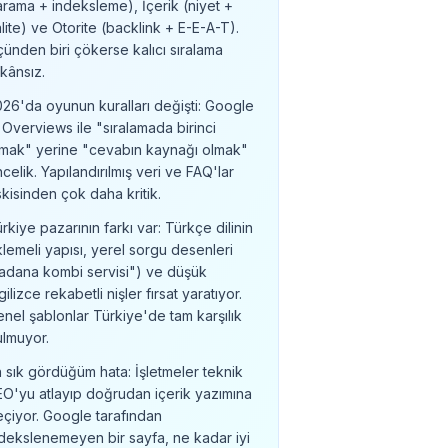
arama + indeksleme), İçerik (niyet +
lite) ve Otorite (backlink + E-E-A-T).
ünden biri çökerse kalıcı sıralama
kânsız.
26'da oyunun kuralları değişti: Google
 Overviews ile "sıralamada birinci
lmak" yerine "cevabın kaynağı olmak"
celik. Yapılandırılmış veri ve FAQ'lar
kisinden çok daha kritik.
rkiye pazarının farkı var: Türkçe dilinin
lemeli yapısı, yerel sorgu desenleri
"adana kombi servisi") ve düşük
gilizce rekabetli nişler fırsat yaratıyor.
nel şablonlar Türkiye'de tam karşılık
ulmuyor.
 sık gördüğüm hata: İşletmeler teknik
O'yu atlayıp doğrudan içerik yazımına
çiyor. Google tarafından
Otorite (backlink + E-E-A-T). Üçünden biri çökerse kalıcı s
dekslenemeyen bir sayfa, ne kadar iyi