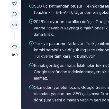
SEO üç katmandan oluşur: Teknik (tarama 
(backlink + E-E-A-T). Üçünden biri çöker
2026'da oyunun kuralları değişti: Google
yerine "cevabın kaynağı olmak" öncelik. 
daha kritik.
Türkiye pazarının farkı var: Türkçe dilin
kombi servisi") ve düşük İngilizce rekabet
180
Türkiye'de tam karşılık bulmuyor.
En sık gördüğüm hata: İşletmeler teknik 
Google tarafından indekslenemeyen bir say
alamaz.
Ölçmeden yönetemezsin: Google Search
olmadan yapılan her SEO çalışması "kör u
dönüşüm verisi olmadan yatırım geri d
Bu makalenin özeti:
SEO üç katmandan oluşur