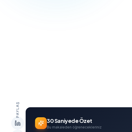
G
Can Davarcı
Founder & Growth Lead
PAYLAŞ
30 Saniyede Özet
Bu makaleden öğrenecekleriniz