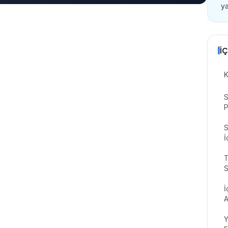
ya
İÇ
S
P
S
İ
T
S
İ
A
indeksleme), İçerik (niyet + kalite) ve Otorite
Y