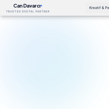
Can Davarcı
Kreatif & P
TRUSTED DİGİTAL PARTNER
İçeriğe geç
Blog
SEO & Growth
SEO Nedir?
Ana Sayfa