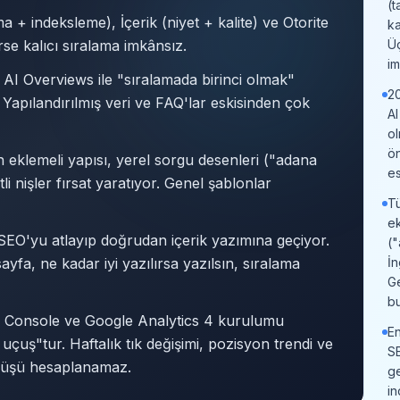
(t
+ indeksleme), İçerik (niyet + kalite) ve Otorite
ka
se kalıcı sıralama imkânsız.
Üç
im
 AI Overviews ile "sıralamada birinci olmak"
20
Yapılandırılmış veri ve FAQ'lar eskisinden çok
AI
o
ön
in eklemeli yapısı, yerel sorgu desenleri ("adana
es
li nişler fırsat yaratıyor. Genel şablonlar
Tü
ek
SEO'yu atlayıp doğrudan içerik yazımına geçiyor.
(
fa, ne kadar iyi yazılırsa yazılsın, sıralama
İn
Ge
b
 Console ve Google Analytics 4 kurulumu
En
çuş"tur. Haftalık tık değişimi, pozisyon trendi ve
SE
önüşü hesaplanamaz.
ge
: Teknik (tarama + indeksleme), İçerik (niyet + kalite) ve 
in