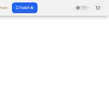
hool
Teklif Al
🇹🇷