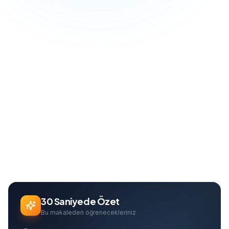
Blog
Dijital Pazarlama
Facebook Pixel Kurulumu: Eksiksiz Kurulum ve Yapılandırma Rehberi
Ana Sayfa
Can Davarcı
Founder & Growth Lead
30 Saniyede Özet
Bu makaleden öğrenecekleriniz