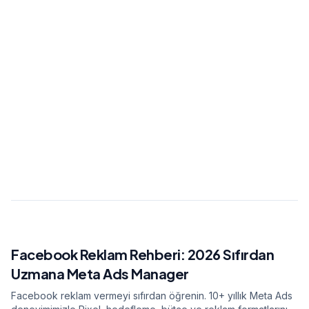
Founder & Growth Lead
Dijital büyüme stratejisti. 10+ yıllık deneyimle
150'den fazla markanın dijital dönüşümüne
liderlik etti. Veri odaklı pazarlama ve yapay zeka
entegrasyonu konusunda uzman.
Tüm yazılarını gör
0.7s
2.7Mpvs
40.6%
Facebook Reklam Rehberi: 2026 Sıfırdan
İLGİLİ MAKALE
Uzmana Meta Ads Manager
Facebook reklam vermeyi sıfırdan öğrenin. 10+ yıllık Meta Ads