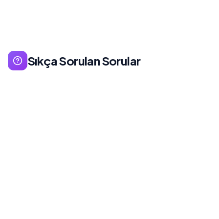
Sıkça Sorulan Sorular
Facebook Pixel, web sitenize yerleştirdiğiniz ve
kullanıcı davranışlarını izleyerek Facebook'a veri
gönderen bir JavaScript kodudur. Bu veriler
reklam optimizasyonu, kitle oluşturma ve
dönüşüm izleme için kullanılır.