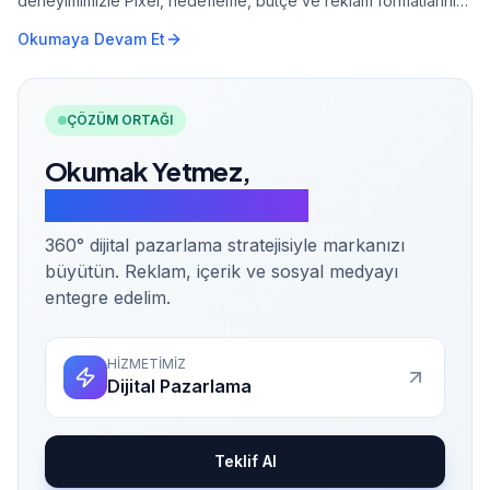
deneyimimizle Pixel, hedefleme, bütçe ve reklam formatlarını
adım adım anlatıyoruz.
Okumaya Devam Et
ÇÖZÜM ORTAĞI
Okumak Yetmez,
Uygulamaya Geçelim.
360° dijital pazarlama stratejisiyle markanızı
büyütün. Reklam, içerik ve sosyal medyayı
entegre edelim.
HİZMETİMİZ
Dijital Pazarlama
Teklif Al