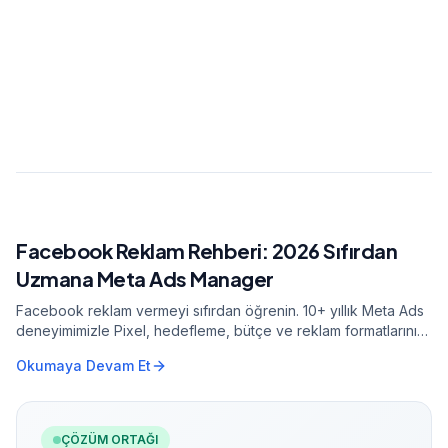
liderlik etti. Veri odaklı pazarlama ve yapay zeka
entegrasyonu konusunda uzman.
Tüm yazılarını gör
0.7s
2.7Mpvs
40.6%
Facebook Reklam Rehberi: 2026 Sıfırdan
İLGİLİ MAKALE
Uzmana Meta Ads Manager
Facebook reklam vermeyi sıfırdan öğrenin. 10+ yıllık Meta Ads
deneyimimizle Pixel, hedefleme, bütçe ve reklam formatlarını
adım adım anlatıyoruz.
Okumaya Devam Et
ÇÖZÜM ORTAĞI