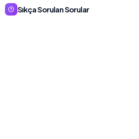
Sıkça Sorulan Sorular
Sektöre göre değişir. E-ticaret için ortalama %1-3,
B2B lead generation için %2-5, SaaS için %3-8
kabul edilebilir oranlardır. Kendi geçmiş
performansınızı benchmark olarak kullanmanız
en sağlıklısıdır.