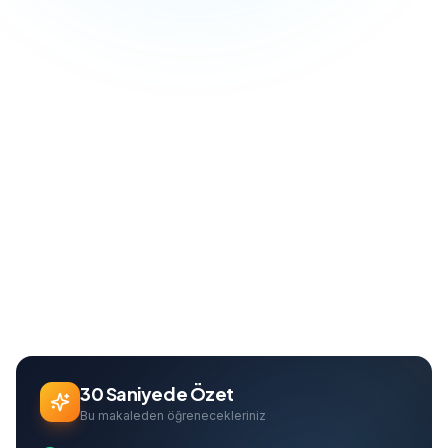
Blog
Dijital Pazarlama
Dönüşüm Oranı Optimizasyonu: Ziyaretçileri Müşteriye Dönüştürün
Ana Sayfa
Can Davarcı
Founder & Growth Lead
30 Saniyede Özet
Bu makaleden öğrenecekleriniz