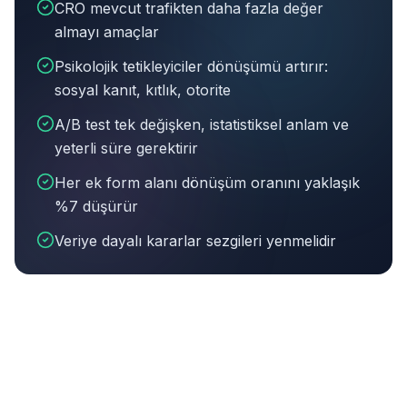
CRO mevcut trafikten daha fazla değer
almayı amaçlar
Psikolojik tetikleyiciler dönüşümü artırır:
sosyal kanıt, kıtlık, otorite
A/B test tek değişken, istatistiksel anlam ve
yeterli süre gerektirir
Her ek form alanı dönüşüm oranını yaklaşık
%7 düşürür
Veriye dayalı kararlar sezgileri yenmelidir
Bu makalenin özeti:
CRO mevcut trafikten daha fazla değ