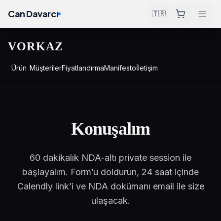
Can Davarcı
🇹🇷
VORKAZ
Ürün
Müşteriler
Fiyatlandırma
Manifesto
İletişim
Konuşalım
60 dakikalık NDA-altı private session ile
başlayalım. Form’u doldurun, 24 saat içinde
Calendly link’i ve NDA dokümanı email ile size
ulaşacak.