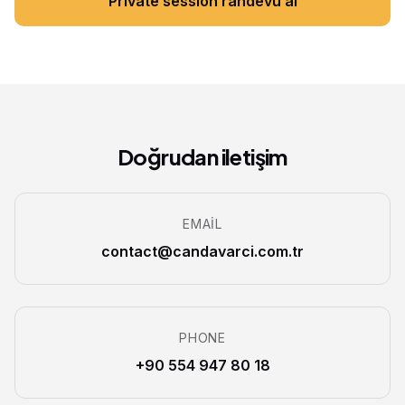
Private session randevu al
Doğrudan iletişim
EMAIL
contact@candavarci.com.tr
PHONE
+90 554 947 80 18