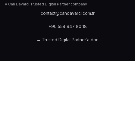
A Can Davarcı Trusted Digital Partner company
contact@candavarci.com.tr
+90 554 947 80 18
← Trusted Digital Partner’a dön