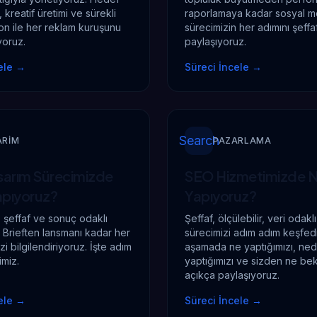
i, kreatif üretimi ve sürekli
raporlamaya kadar sosyal 
on ile her reklam kuruşunu
sürecimizin her adımını şeffa
yoruz.
paylaşıyoruz.
ele
→
Süreci İncele
→
Search
ARIM
PAZARLAMA
arım Sürecimizde
SEO Hizmetimizde
N
apıyoruz?
Yapıyoruz?
, şeffaf ve sonuç odaklı
Şeffaf, ölçülebilir, veri odak
. Brieften lansmanı kadar her
sürecimizi adım adım keşfed
i bilgilendiriyoruz. İşte adım
aşamada ne yaptığımızı, ne
imiz.
yaptığımızı ve sizden ne bek
açıkça paylaşıyoruz.
ele
→
Süreci İncele
→