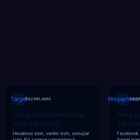
Target
Megaphone
PAZARLAMA
PAZ
Google Ads Yönetiminde
Meta Ad
Neler Yapıyoruz?
Yapıyor
Hesabınız sizin, veriler sizin, sonuçlar
Facebook v
sizin. Biz sadece uzmanlığımızı
funnel man