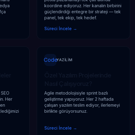
medya
koordine ediyoruz. Her kanalın birbirini
fça
güçlendirdiği entegre bir strateji — tek
panel, tek ekip, tek hedef.
Süreci İncele
→
Code
YAZILIM
eler
Özel Yazılım Projelerinde
Nasıl Çalışıyoruz?
lı SEO
Agile metodolojisiyle sprint bazlı
in. Her
geliştirme yapıyoruz. Her 2 haftada
den
çalışan yazılım teslim ediyor, ilerlemeyi
lediğimizi
birlikte görüyorsunuz.
Süreci İncele
→