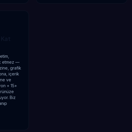
 Kat
etim,
rk etmez —
ine, grafik
na, içerik
ine ve
yon + 15+
örünüze
uyor. Biz
anıp