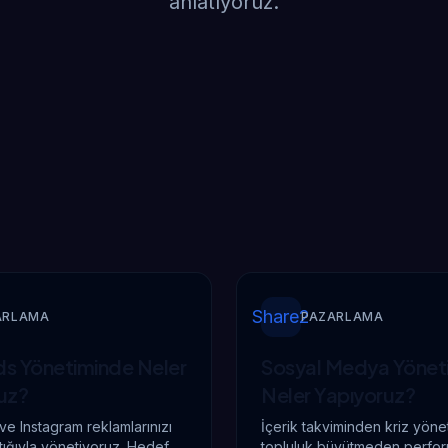
anlatıyoruz.
Share2
ARLAMA
PAZARLAMA
s Yönetiminde
Neler
Sosyal Medya Yönet
uz?
Neler Yapıyoruz?
e Instagram reklamlarınızı
İçerik takviminden kriz yöne
tığıyla yönetiyoruz. Hedef
topluluk büyütmeden perfo