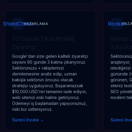
ShieldCheck
Rocket
PAZARLAMA
PAZ
90 Günde 3 Kat
Nitelikli
Sektör 
Ziyaretçi
3 Ay Üc
Google'dan size gelen kaliteli ziyaretçi
Sektörünüzü
sayısını 90 günde 3 katına çıkarıyoruz.
araştırıyo
Sektörünüzü + rakiplerinizi
istediğiniz
derinlemesine analiz edip, uzman
gününde (≈3
bakışla sektörün öncüsü olacak
görünen, 
stratejiyi uyguluyoruz. Başaramazsak
siteniz tes
$10,000 USD'nin tamamını iade ediyor,
SEO yöneti
web sitenizi eski haline getiriyoruz.
modern tek
Ödemeyi iş başlamadan yapıyorsunuz,
riski biz üstleniyoruz.
Süreci İncele
→
Süreci İnc