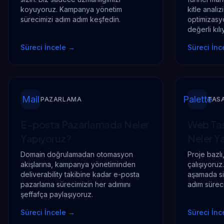
koyuyoruz. Kampanya yönetim
kitle analiz
sürecimizi adım adım keşfedin.
optimizasy
değerli kılı
Süreci İncele
→
Süreci İnc
Mail
Palette
PAZARLAMA
TAS
E-posta Pazarlamada
Neler
Web Tas
Yapıyoruz?
Neler Y
Domain doğrulamadan otomasyon
Proje bazlı
akışlarına, kampanya yönetiminden
çalışıyoruz
deliverability takibine kadar e-posta
aşamada siz
pazarlama sürecimizin her adımını
adım sürec
şeffafça paylaşıyoruz.
Süreci İncele
→
Süreci İnc