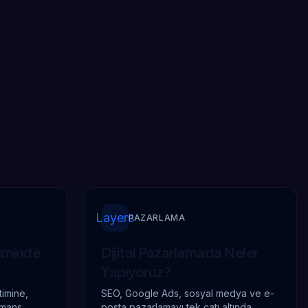
Layers
PAZARLAMA
iminde
Dijital Pazarlamada
Neler
Yapıyoruz?
timine,
SEO, Google Ads, sosyal medya ve e-
rmans
posta pazarlamayı tek çatı altında