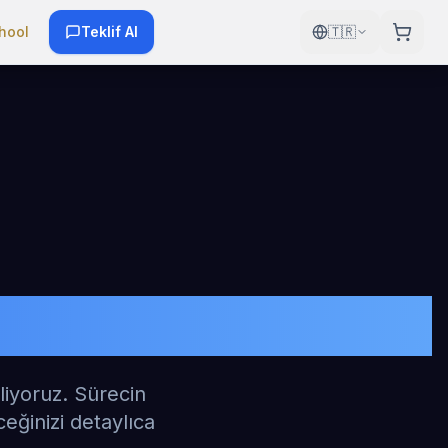
hool
Teklif Al
🇹🇷
liyoruz. Sürecin
eğinizi detaylıca