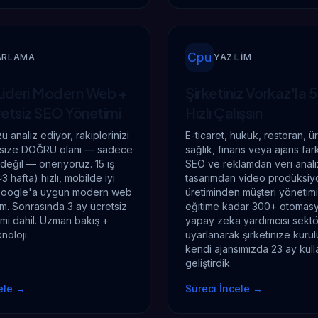
Cpu
ARLAMA
YAZILIM
Lideri Modern Web +
Şirketiniz Vorkaz'la
5
retsiz SEO Yönetimi
Hızlı Çalışsın
 analiz ediyor, rakiplerinizi
E-ticaret, hukuk, restoran, ür
r, size DOĞRU olanı — sadece
sağlık, finans veya ajans fa
i değil — öneriyoruz. 15 iş
SEO ve reklamdan veri analiz
 hafta) hızlı, mobilde iyi
tasarımdan video prodüksiyo
Google'a uygun modern web
üretiminden müşteri yönetim
lim. Sonrasında 3 ay ücretsiz
eğitime kadar 300+ otomas
mi dahil. Uzman bakış +
yapay zeka yardımcısı sekt
noloji.
uyarlanarak şirketinize kurul
kendi ajansımızda 23 ay kull
geliştirdik.
ele
→
Süreci İncele
→