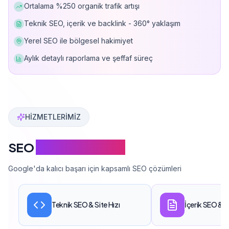
Ortalama %250 organik trafik artışı
Teknik SEO, içerik ve backlink - 360° yaklaşım
Yerel SEO ile bölgesel hakimiyet
Aylık detaylı raporlama ve şeffaf süreç
Can Davarcı, 150'den fazla web sitesini Google'da üst sı
HİZMETLERİMİZ
SEO
Hizmet Kapsamı
Google'da kalıcı başarı için kapsamlı SEO çözümleri
Teknik SEO & Site Hızı
İçerik SEO & 