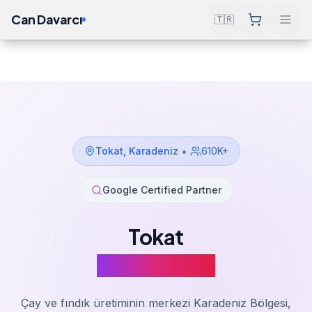
Can Davarcı
🇹🇷
Çözümler
SEO Hizmeti
Tokat
Ana Sayfa
•
Tokat
,
Karadeniz
610K+
Google Certified Partner
Tokat
SEO Hizmeti
Çay ve fındık üretiminin merkezi Karadeniz Bölgesi,