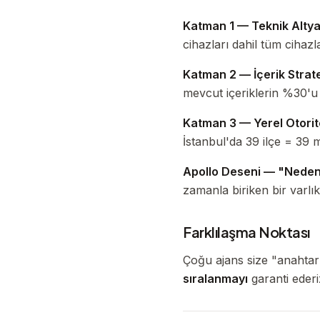
Katman 1 — Teknik Altya
cihazları dahil tüm cihaz
Katman 2 — İçerik Stratej
mevcut içeriklerin %30'u
Katman 3 — Yerel Otorit
İstanbul'da 39 ilçe = 39 m
Apollo Deseni — "Neden
zamanla biriken bir varlıkt
Farklılaşma Noktası
Çoğu ajans size "anahtar 
sıralanmayı
garanti eder