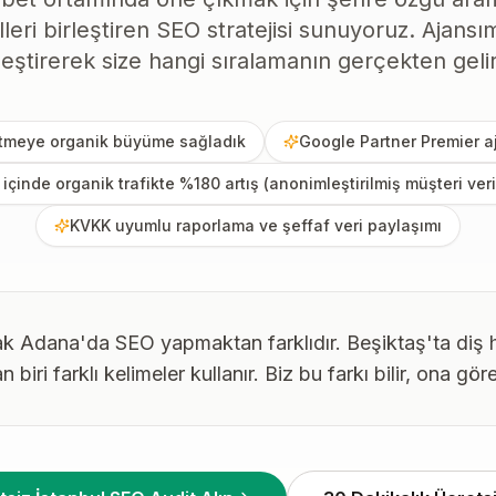
lleri birleştiren SEO stratejisi sunuyoruz. Ajan
rleştirerek size hangi sıralamanın gerçekten gelir 
letmeye organik büyüme sağladık
Google Partner Premier a
içinde organik trafikte %180 artış (anonimleştirilmiş müşteri ver
KVKK uyumlu raporlama ve şeffaf veri paylaşımı
 Adana'da SEO yapmaktan farklıdır. Beşiktaş'ta diş hek
iri farklı kelimeler kullanır. Biz bu farkı bilir, ona göre 