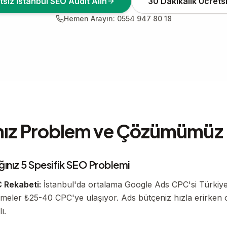
iz İstanbul SEO Audit Alın
30 Dakikalık Ücrets
Hemen Arayın: 0554 947 80 18
ğınız Problem ve Çözümümüz
ığınız 5 Spesifik SEO Problemi
 Rekabeti:
İstanbul'da ortalama Google Ads CPC'si Türkiye 
limeler ₺25-40 CPC'ye ulaşıyor. Ads bütçeniz hızla erirken
ı.