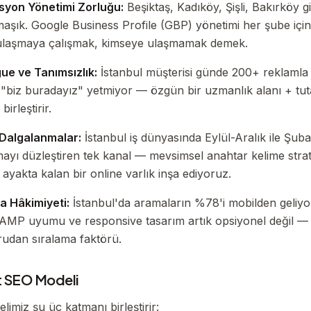
syon Yönetimi Zorluğu:
Beşiktaş, Kadıköy, Şişli, Bakırköy g
aşık. Google Business Profile (GBP) yönetimi her şube için ay
a ulaşmaya çalışmak, kimseye ulaşmamak demek.
ue ve Tanımsızlık:
İstanbul müşterisi günde 200+ reklamla k
 "biz buradayız" yetmiyor — özgün bir uzmanlık alanı + tutar
irleştirir.
Dalgalanmalar:
İstanbul iş dünyasında Eylül-Aralık ile Şub
yı düzleştiren tek kanal — mevsimsel anahtar kelime strate
ayakta kalan bir online varlık inşa ediyoruz.
 Hâkimiyeti:
İstanbul'da aramaların %78'i mobilden geliy
 AMP uyumu ve responsive tasarım artık opsiyonel değil —
udan sıralama faktörü.
 SEO Modeli
elimiz şu üç katmanı birleştirir: