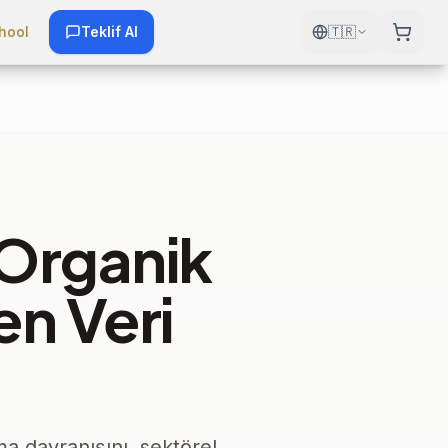
hool
Teklif Al
🇹🇷
 Organik
en Veri
a davranışını, sektörel