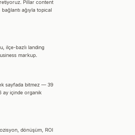
retiyoruz. Pillar content
bağlantı ağıyla topical
u, ilçe-bazlı landing
lBusiness markup.
" tek sayfada bitmez — 39
 ay içinde organik
 pozisyon, dönüşüm, ROI