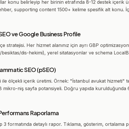
r konu belirleyip her birinin etrafında 8-12 destek içerik ü
ber, supporting content 1500+ kelime spesifik alt konu. İç 
 SEO ve Google Business Profile
çe stratejisi. Her hizmet alanınız için ayrı GBP optimizasyon
l/besiktas/dis-hekimi), yerel sitatasyonlar ve schema Loca
grammatic SEO (pSEO)
i ile ölçekli içerik üretimi. Örnek: "İstanbul avukat hizmeti
68 mikro-niş sayfa potansiyeli. Doğru yapıda kurulduğunda 6
k Performans Raporlama
ip 3 formatında detaylı rapor. Tıklama, gösterim, ortalama