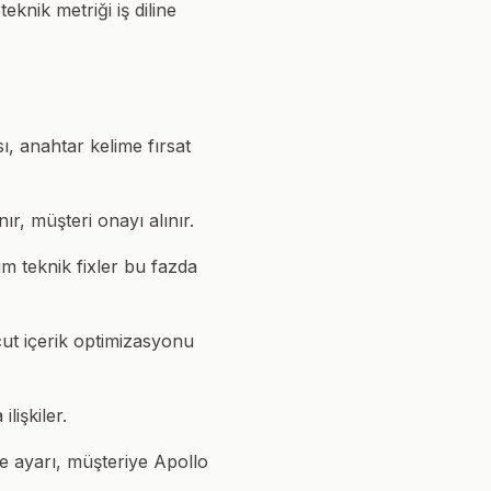
eknik metriği iş diline
ı, anahtar kelime fırsat
ır, müşteri onayı alınır.
m teknik fixler bu fazda
cut içerik optimizasyonu
lişkiler.
ce ayarı, müşteriye Apollo