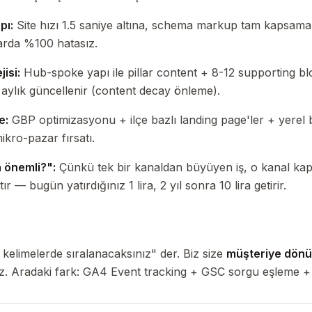
pı:
Site hızı 1.5 saniye altına, schema markup tam kapsam
larda %100 hatasız.
isi:
Hub-spoke yapı ile pillar content + 8-12 supporting blo
 aylık güncellenir (content decay önleme).
e:
GBP optimizasyonu + ilçe bazlı landing page'ler + yerel
ikro-pazar fırsatı.
 önemli?":
Çünkü tek bir kanaldan büyüyen iş, o kanal kap
ır — bugün yatırdığınız 1 lira, 2 yıl sonra 10 lira getirir.
kelimelerde sıralanacaksınız" der. Biz size
müşteriye dönü
iz. Aradaki fark: GA4 Event tracking + GSC sorgu eşleme 