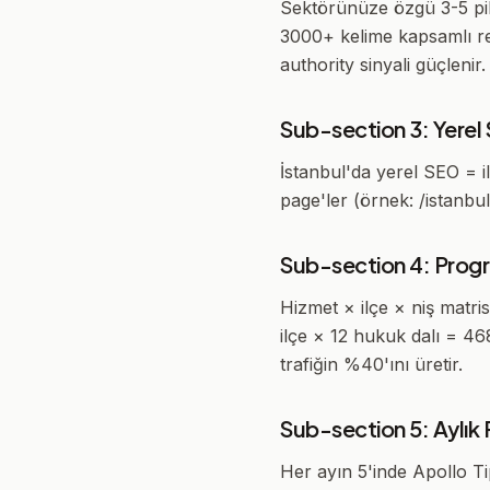
Sektörünüze özgü 3-5 pilla
3000+ kelime kapsamlı reh
authority sinyali güçlenir.
Sub-section 3: Yerel
İstanbul'da yerel SEO = il
page'ler (örnek: /istanbu
Sub-section 4: Pro
Hizmet × ilçe × niş matris
ilçe × 12 hukuk dalı = 4
trafiğin %40'ını üretir.
Sub-section 5: Aylı
Her ayın 5'inde Apollo T