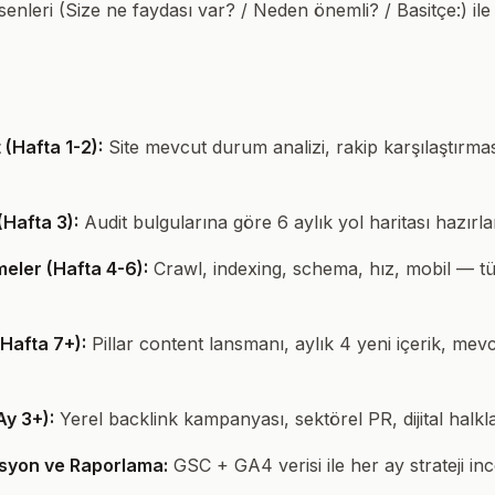
enleri (Size ne faydası var? / Neden önemli? / Basitçe:) ile t
(Hafta 1-2):
Site mevcut durum analizi, rakip karşılaştırmas
(Hafta 3):
Audit bulgularına göre 6 aylık yol haritası hazırlan
eler (Hafta 4-6):
Crawl, indexing, schema, hız, mobil — tü
(Hafta 7+):
Pillar content lansmanı, aylık 4 yeni içerik, mev
Ay 3+):
Yerel backlink kampanyası, sektörel PR, dijital halkla i
asyon ve Raporlama:
GSC + GA4 verisi ile her ay strateji in