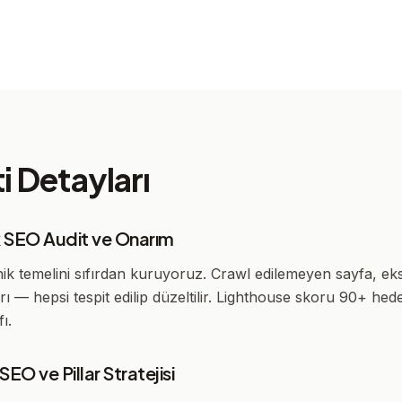
 Detayları
k SEO Audit ve Onarım
knik temelini sıfırdan kuruyoruz. Crawl edilemeyen sayfa, ek
rı — hepsi tespit edilip düzeltilir. Lighthouse skoru 90+ hed
ı.
SEO ve Pillar Stratejisi