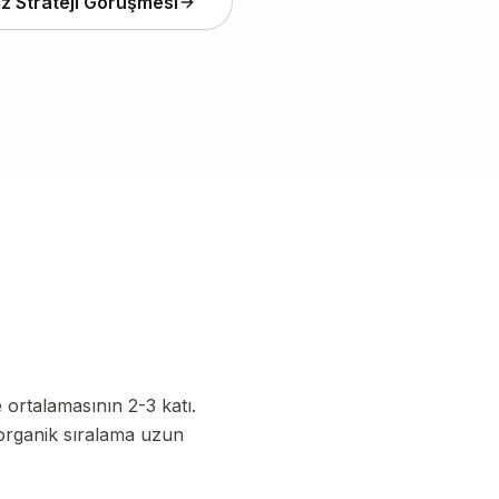
iz Strateji Görüşmesi
ortalamasının 2-3 katı.
 organik sıralama uzun