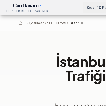
Can Davarcı
Kreatif & P
TRUSTED DİGİTAL PARTNER
Çözümler
SEO Hizmeti
İstanbul
Ana Sayfa
İstanbu
Trafiğ
İstanbul'un yoğun reka