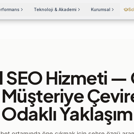
erformans
Teknoloji & Akademi
Kurumsal
Sc
l SEO Hizmeti —
i Müşteriye Çevir
Odaklı Yaklaşım
bet ortamında öne çıkmak için şehre özgü aram