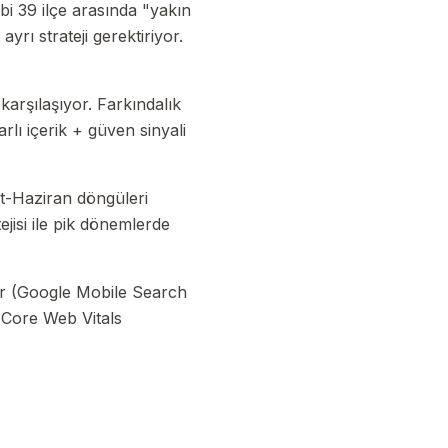
ibi 39 ilçe arasında "yakın
rı strateji gerektiriyor.
arşılaşıyor. Farkındalık
lı içerik + güven sinyali
at-Haziran döngüleri
jisi ile pik dönemlerde
or (Google Mobile Search
 Core Web Vitals