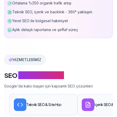
Ortalama %250 organik trafik artışı
Teknik SEO, içerik ve backlink - 360° yaklaşım
Yerel SEO ile bölgesel hakimiyet
Aylık detaylı raporlama ve şeffaf süreç
Can Davarcı, 150'den fazla web sitesini Google'da üst sı
HİZMETLERİMİZ
SEO
Hizmet Kapsamı
Google'da kalıcı başarı için kapsamlı SEO çözümleri
Teknik SEO & Site Hızı
İçerik SEO & 