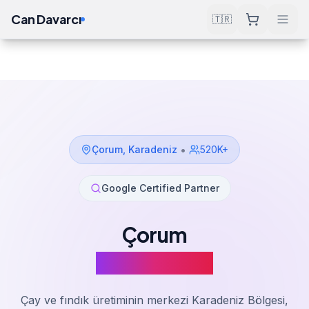
Can Davarcı
🇹🇷
Çözümler
SEO Hizmeti
Çorum
Ana Sayfa
•
Çorum
,
Karadeniz
520K+
Google Certified Partner
Çorum
SEO Hizmeti
Çay ve fındık üretiminin merkezi Karadeniz Bölgesi,