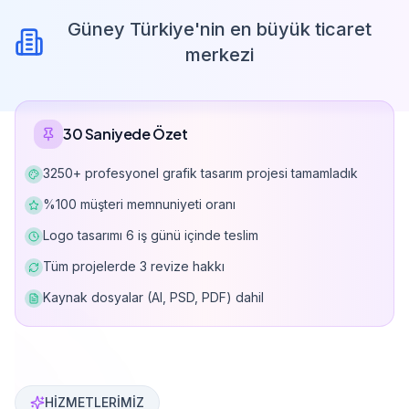
Güney Türkiye'nin en büyük ticaret
merkezi
30 Saniyede Özet
3250+ profesyonel grafik tasarım projesi tamamladık
%100 müşteri memnuniyeti oranı
Logo tasarımı 6 iş günü içinde teslim
Tüm projelerde 3 revize hakkı
Kaynak dosyalar (AI, PSD, PDF) dahil
Can Davarcı, 10+ yıllık deneyimle 3250'den fazla grafi
HİZMETLERİMİZ