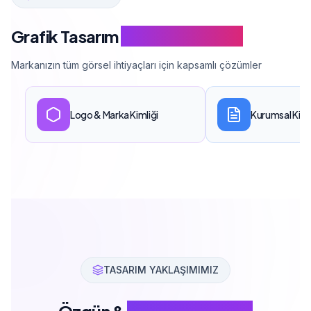
Grafik Tasarım
Hizmet Kapsamı
Markanızın tüm görsel ihtiyaçları için kapsamlı çözümler
Logo & Marka Kimliği
Kurumsal Kimli
TASARIM YAKLAŞIMIMIZ