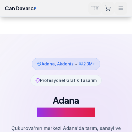
Can Davarcı
🇹🇷
Çözümler
Grafik Tasarım
Adana
Ana Sayfa
•
Adana
,
Akdeniz
2.3M+
Profesyonel Grafik Tasarım
Adana
Grafik Tasarım
Çukurova'nın merkezi Adana'da tarım, sanayi ve