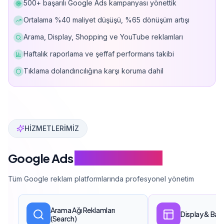
500+ başarılı Google Ads kampanyası yönettik
Ortalama %40 maliyet düşüşü, %65 dönüşüm artışı
Arama, Display, Shopping ve YouTube reklamları
Haftalık raporlama ve şeffaf performans takibi
Tıklama dolandırıcılığına karşı koruma dahil
Can Davarcı, Google Partner sertifikalı ekibiyle 500'
HİZMETLERİMİZ
Google Ads
Hizmet Kapsamı
Tüm Google reklam platformlarında profesyonel yönetim
Arama Ağı Reklamları
Display & Ban
(Search)