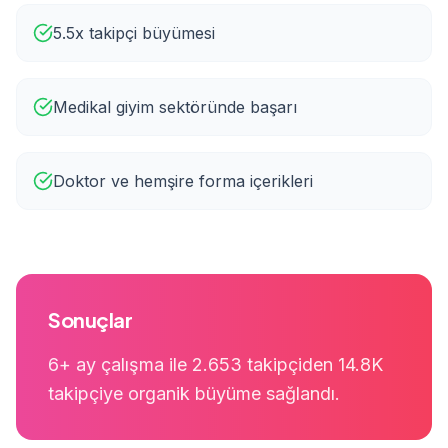
5.5x takipçi büyümesi
Medikal giyim sektöründe başarı
Doktor ve hemşire forma içerikleri
Sonuçlar
6+ ay çalışma ile 2.653 takipçiden 14.8K
takipçiye organik büyüme sağlandı.