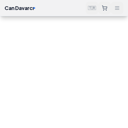
Can Davarcı
🇹🇷