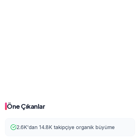
Önce
Sonra
500
543
Önce
Sonra
2.7K
14.8K
Öne Çıkanlar
2.6K'dan 14.8K takipçiye organik büyüme