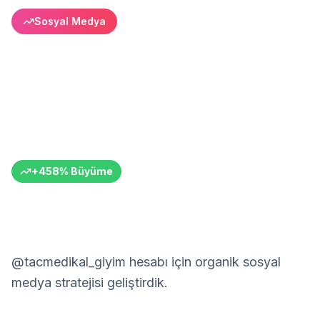
Sosyal Medya
Taç Medikal Giyim: 5.5x
Takipçi Büyümesi
Medikal tekstil sektöründe başarı
Taç Medikal Giyim
Medikal Tekstil
Türkiye
6+ Ay
+
458
%
Büyüme
@tacmedikal_giyim hesabı için organik sosyal
medya stratejisi geliştirdik.