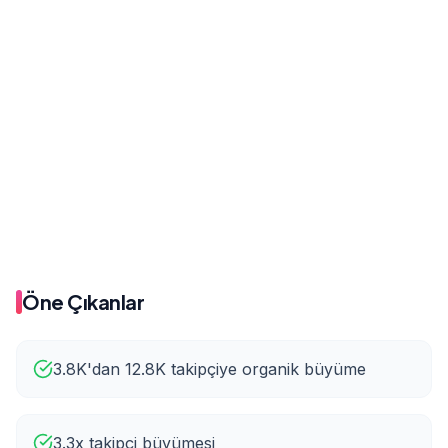
Önce
Sonra
75
118
Önce
Sonra
3.8K
12.8K
Öne Çıkanlar
3.8K'dan 12.8K takipçiye organik büyüme
3.3x takipçi büyümesi