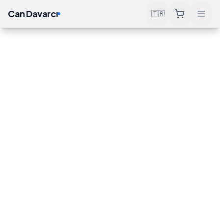
Can Davarcı
🇹🇷