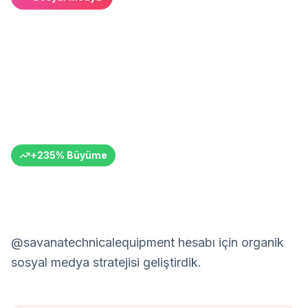
Savana Technical: 3.3x
Takipçi Büyümesi
Outdoor ve off-road sektöründe başarı
Savana Technical Equipment
Camping & Off-Road Ekipmanları
Türkiye
6+ Ay
+
235
%
Büyüme
@savanatechnicalequipment hesabı için organik
sosyal medya stratejisi geliştirdik.