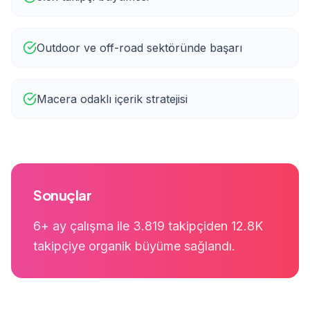
Outdoor ve off-road sektöründe başarı
Macera odaklı içerik stratejisi
Sonuçlar
6+ ay çalışma ile 3.819 takipçiden 12.8K
takipçiye organik büyüme sağlandı.