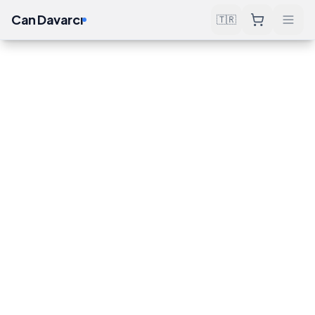
Can Davarcı
🇹🇷