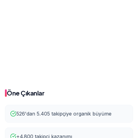
Önce
Sonra
176
257
Önce
Sonra
526
5.4K
Öne Çıkanlar
526'dan 5.405 takipçiye organik büyüme
+4.800 takipçi kazanımı