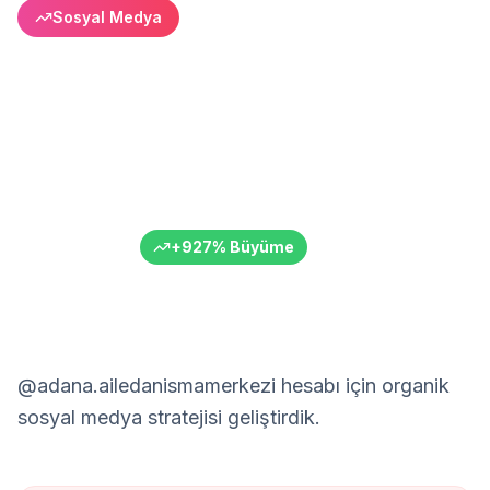
Sosyal Medya
Adana Aile Danışmanlığı:
+4.800 Takipçi Büyümesi
Sağlık sektöründe güvenilir marka
Adana Aile Danışmanlığı Merkezi
Aile Danışmanlığı / Terapi
Adana
6+ Ay
+
927
%
Büyüme
@adana.ailedanismamerkezi hesabı için organik
sosyal medya stratejisi geliştirdik.