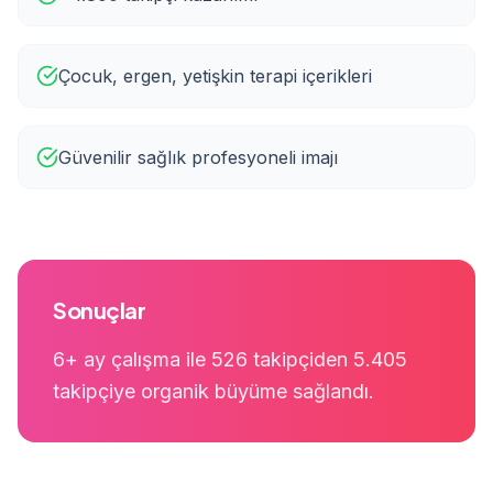
Çocuk, ergen, yetişkin terapi içerikleri
Güvenilir sağlık profesyoneli imajı
Sonuçlar
6+ ay çalışma ile 526 takipçiden 5.405
takipçiye organik büyüme sağlandı.