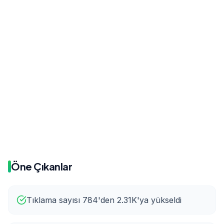
Önce
Sonra
16.2
16.2
Önce
Sonra
31.1K
93.5K
Öne Çıkanlar
Tıklama sayısı 784'den 2.31K'ya yükseldi