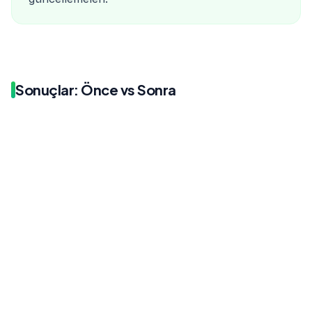
Sonuçlar: Önce vs Sonra
Önce
Sonra
2.5%
2.5%
Önce
Sonra
784
2.31K