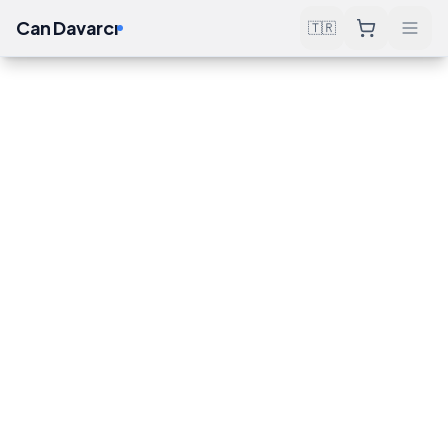
Can Davarcı
🇹🇷