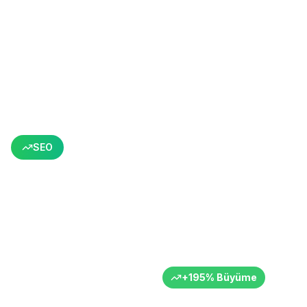
Tüm Başarı Hikayelerine Dön
SEO
Odaklı Anahtar Kelime
Stratejisi ile %195 Büyüme
Sürdürülebilir organik trafik artışı
Hizmet Sektörü
Türkiye
6+ Ay
+
195
%
Büyüme