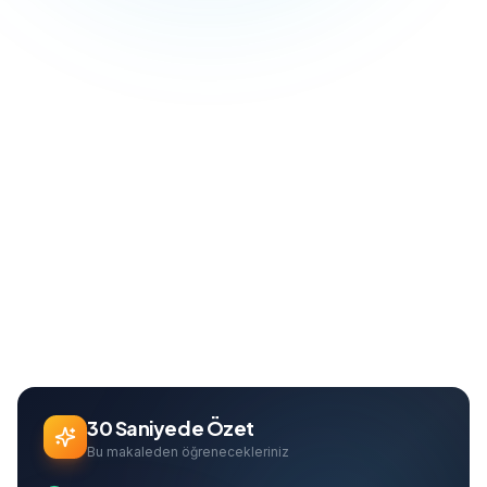
Blog
Web Tasarım
Landing Page Tasarımı: Sonuç Odaklı Yüksek Dönüşümlü Sayfalar Oluşturun
Ana Sayfa
Can Davarcı
Founder & Growth Lead
30 Saniyede Özet
Bu makaleden öğrenecekleriniz