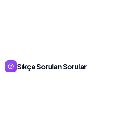
Sıkça Sorulan Sorular
Landing page tek bir dönüşüm hedefine odaklanır
ve dikkat dağıtıcıları (navigasyon, linkler) minimize
eder. Normal sayfalar ise ziyaretçiyi site genelinde
yönlendirmeyi amaçlar.