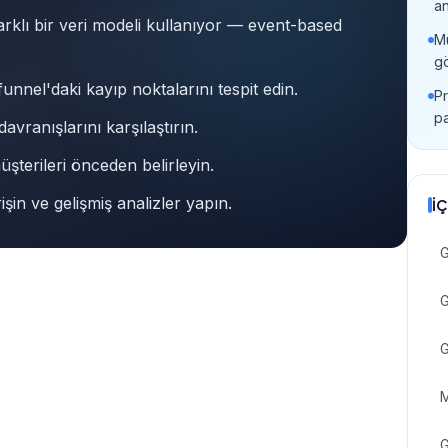
an
rklı bir veri modeli kullanıyor — event-based
Mü
gö
unnel'daki kayıp noktalarını tespit edin.
Pr
p
avranışlarını karşılaştırın.
üşterileri önceden belirleyin.
in ve gelişmiş analizler yapın.
İÇ
'ten tamamen farklı bir veri modeli kullanıyor — event-based
G
G
G
M
G