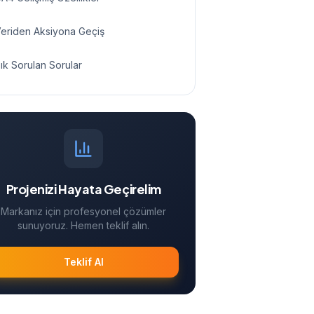
eriden Aksiyona Geçiş
ık Sorulan Sorular
Projenizi Hayata Geçirelim
Markanız için profesyonel çözümler
sunuyoruz. Hemen teklif alın.
Teklif Al