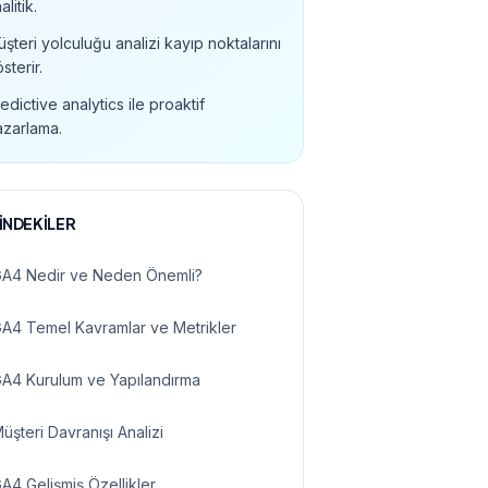
alitik.
şteri yolculuğu analizi kayıp noktalarını
sterir.
edictive analytics ile proaktif
azarlama.
İNDEKİLER
 tracking.. Müşteri yolculuğu analizi ile conversion funnel'd
A4 Nedir ve Neden Önemli?
A4 Temel Kavramlar ve Metrikler
A4 Kurulum ve Yapılandırma
üşteri Davranışı Analizi
A4 Gelişmiş Özellikler