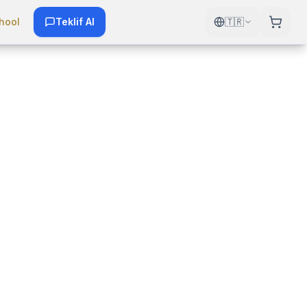
hool
Teklif Al
🇹🇷