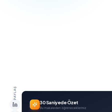
GÖ
Can Davarcı
Founder & Growth Lead
PAYLAŞ
30 Saniyede Özet
Bu makaleden öğrenecekleriniz