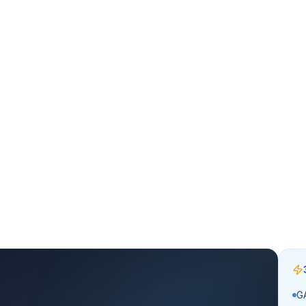
RÜNTÜLENME
GA