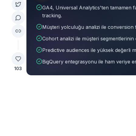
GA4, Universal Analytics'ten tamamen fa
tracking.
Müşteri yolculuğu analizi ile conversion f
Cohort analizi ile müşteri segmentlerinin d
Predictive audiences ile yüksek değerli m
BigQuery entegrasyonu ile ham veriye eriş
103
Bu makalenin özeti:
GA4, Universal Analytics