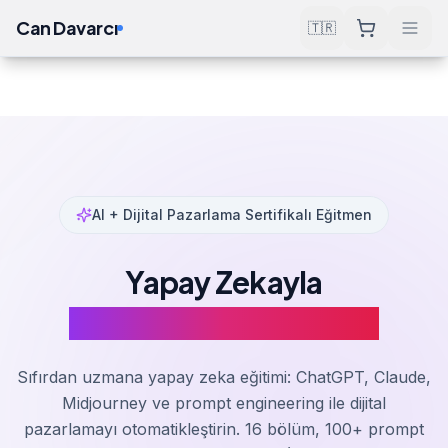
Can Davarcı
🇹🇷
Çözümler
Eğitim & Kaynaklar
Yapay Zeka Eğitimi
Ana Sayfa
AI + Dijital Pazarlama Sertifikalı Eğitmen
Yapay Zekayla
Pazarlamada Ustalaşın
Sıfırdan uzmana yapay zeka eğitimi: ChatGPT, Claude,
Midjourney ve prompt engineering ile dijital
pazarlamayı otomatikleştirin. 16 bölüm, 100+ prompt