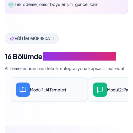
Tek ödeme, ömür boyu erişim, güncel kalır
Can Davarcı, 278+ proje deneyimi ile yapay zekayı dij
EĞİTİM MÜFREDATI
16 Bölümde
Yapay Zeka Pazarlama
AI Temellerinden ileri teknik entegrasyona kapsamlı müfredat
Modül 1: AI Temelleri
Modül 2: Paza