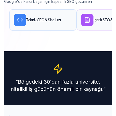
“
Bölgedeki 30'dan fazla üniversite,
nitelikli iş gücünün önemli bir kaynağı.
”
BÖLGE SEKTÖRLERI
Savunma Sanayi
Tarım Makineleri
Mobilya
Gıda İşleme
Enerji
Eğitim