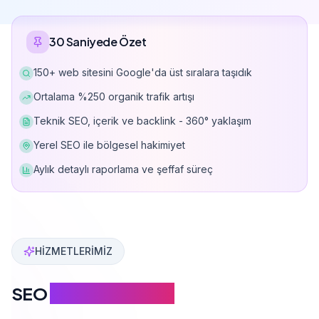
150+ web sitesini Google'da üst sıralara taşıdık
Ortalama %250 organik trafik artışı
Teknik SEO, içerik ve backlink - 360° yaklaşım
Yerel SEO ile bölgesel hakimiyet
Aylık detaylı raporlama ve şeffaf süreç
Can Davarcı, 150'den fazla web sitesini Google'da üst sı
HİZMETLERİMİZ
SEO
Hizmet Kapsamı
Google'da kalıcı başarı için kapsamlı SEO çözümleri
Teknik SEO & Site Hızı
İçerik SEO & 