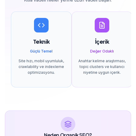
Teknik
İçerik
Güçlü Temel
Değer Odaklı
Site hızı, mobil uyumluluk,
Anahtar kelime araştırması,
crawlability ve indexleme
topic clusters ve kullanıcı
optimizasyonu.
niyetine uygun içerik.
Neden Organik SEO?
Ücretli reklamlar durduğunda trafik durur. SEO ise uzun
vadeli, sürdürülebilir ve maliyet-etkin bir yatırımdır.