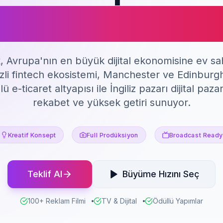
lam Tanıtım F
ık, Avrupa'nın en büyük dijital ekonomisine ev sah
li fintech ekosistemi, Manchester ve Edinburgh'
ü e-ticaret altyapısı ile İngiliz pazarı dijital p
rekabet ve yüksek getiri sunuyor.
Kreatif Konsept
Full Prodüksiyon
Broadcast Ready
Teklif Al
Büyüme Hızını Seç
100+ Reklam Filmi
TV & Dijital
Ödüllü Yapımlar