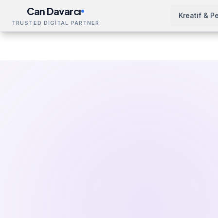
Can Davarcı
Kreatif & P
TRUSTED DİGİTAL PARTNER
Çözümler
Reklam Tanıtım Filmi
Liverpool
Ana Sayfa