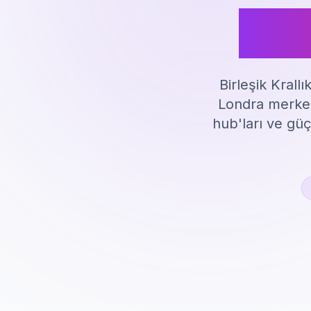
Rek
Birleşik Krall
Londra merkez
hub'ları ve güçl