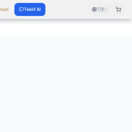
hool
Teklif Al
🇹🇷