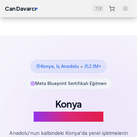
Can Davarcı
🇹🇷
Çözümler
Meta Ads Eğitimi
Konya
Ana Sayfa
•
Konya
,
İç Anadolu
2.3M+
Meta Blueprint Sertifikalı Eğitmen
Konya
Meta Ads Eğitimi
Anadolu'nun kalbindeki Konya'da yerel işletmelerin