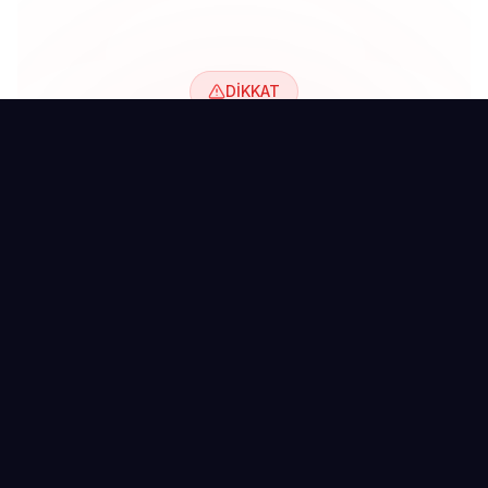
DİKKAT
Eğitimsiz Meta Ads'in
Riskleri
Bilmeden başlamak bütçe israfına ve hesap sorunlarına yol
açar
-%70
Boşa
Kayıp bütçe
Gösterimler
Bütçe İsrafı
Yanlış Kitle
Yanlış hedefleme ve
İlgisiz kitlelere reklam
optimizasyon paranızı bitirir.
gösterilir, tıklama almaz