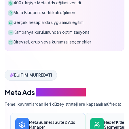
400+ kişiye Meta Ads eğitimi verildi
Meta Blueprint sertifikalı eğitmen
Gerçek hesaplarda uygulamalı eğitim
Kampanya kurulumundan optimizasyona
Bireysel, grup veya kurumsal seçenekler
Can Davarcı, Meta Business Partner sertifikalı eğitme
EĞİTİM MÜFREDATI
Meta Ads
Eğitim Modülleri
Temel kavramlardan ileri düzey stratejilere kapsamlı müfredat
Meta Business Suite & Ads
Hedef Kitle O
Manager
Segmentasy