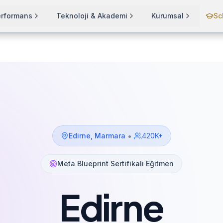
erformans
Teknoloji & Akademi
Kurumsal
Sc
•
Edirne
,
Marmara
420K+
Meta Blueprint Sertifikalı Eğitmen
Edirne