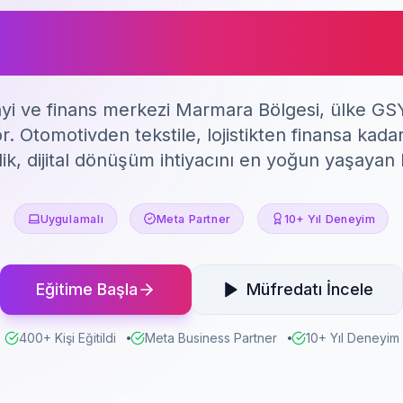
eta Ads Eğiti
ayi ve finans merkezi Marmara Bölgesi, ülke GSY
r. Otomotivden tekstile, lojistikten finansa kada
ilik, dijital dönüşüm ihtiyacını en yoğun yaşayan
Uygulamalı
Meta Partner
10+ Yıl Deneyim
Eğitime Başla
Müfredatı İncele
400+ Kişi Eğitildi
Meta Business Partner
10+ Yıl Deneyim