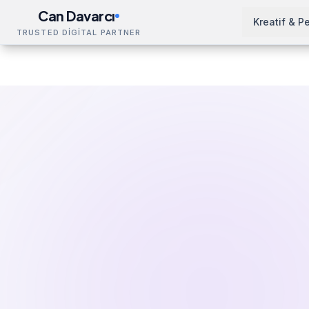
Can Davarcı
Kreatif & P
TRUSTED DİGİTAL PARTNER
Çözümler
Meta Ads Eğitimi
Edirne
Ana Sayfa