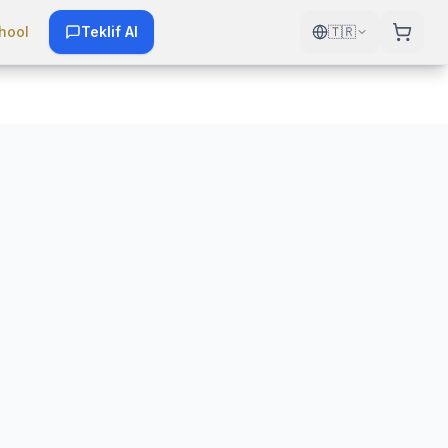
hool
Teklif Al
🇹🇷