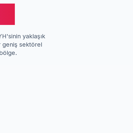
mi
H'sinin yaklaşık
r geniş sektörel
 bölge.