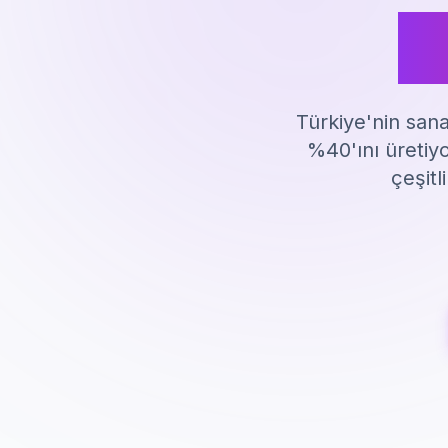
M
Türkiye'nin san
%40'ını üretiyo
çeşitl