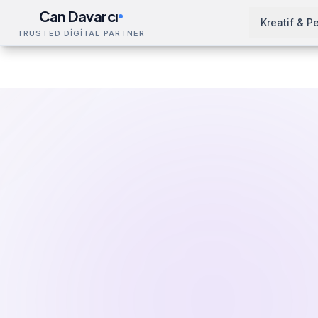
Can Davarcı
Kreatif & P
TRUSTED DİGİTAL PARTNER
Çözümler
Grafik Tasarım
Sivas
Ana Sayfa