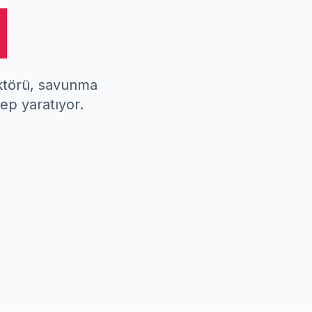
m
ktörü, savunma
lep yaratıyor.