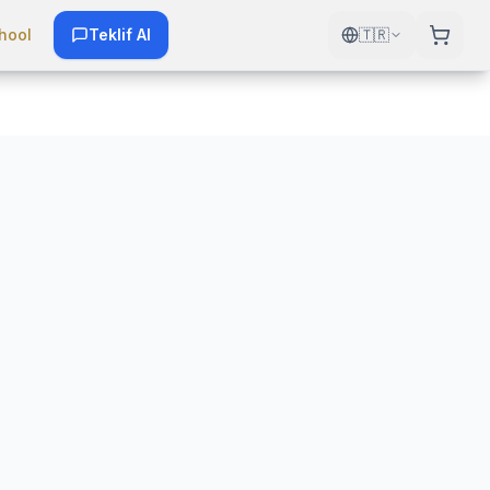
hool
Teklif Al
🇹🇷