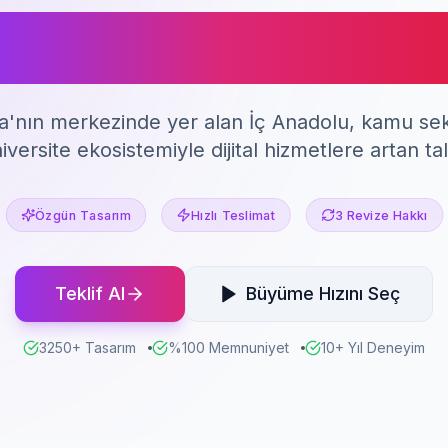
Grafik Tasarı
a'nın merkezinde yer alan İç Anadolu, kamu se
iversite ekosistemiyle dijital hizmetlere artan ta
Özgün Tasarım
Hızlı Teslimat
3 Revize Hakkı
Teklif Al
Büyüme Hızını Seç
3250+ Tasarım
%100 Memnuniyet
10+ Yıl Deneyim