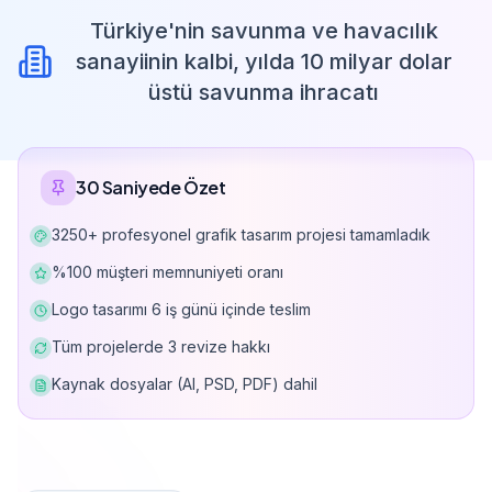
Türkiye'nin savunma ve havacılık
sanayiinin kalbi, yılda 10 milyar dolar
üstü savunma ihracatı
30 Saniyede Özet
3250+ profesyonel grafik tasarım projesi tamamladık
%100 müşteri memnuniyeti oranı
Logo tasarımı 6 iş günü içinde teslim
Tüm projelerde 3 revize hakkı
Kaynak dosyalar (AI, PSD, PDF) dahil
Can Davarcı, 10+ yıllık deneyimle 3250'den fazla grafi