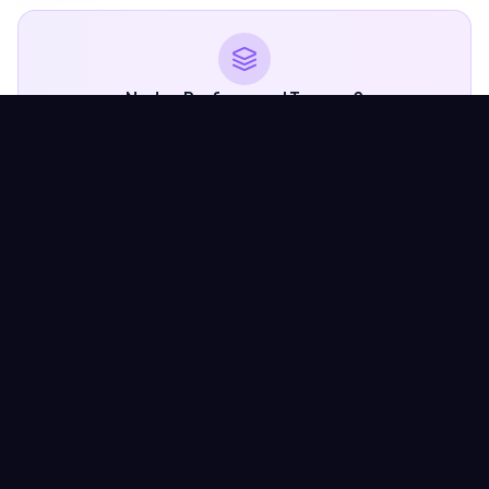
Neden Profesyonel Tasarım?
İlk izlenim için ikinci şansınız yoktur. Profesyonel görsel
kimlik, markanızın algısını belirler ve güven oluşturur.
DİKKAT
Amatör Tasarımın
Marka İmajınıza
Zararı
Ucuz tasarım pahalıya mal olur. Marka algınızı koruyun.