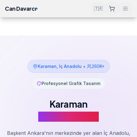
Can Davarcı
🇹🇷
Çözümler
Grafik Tasarım
Karaman
Ana Sayfa
•
Karaman
,
İç Anadolu
260K+
Profesyonel Grafik Tasarım
Karaman
Grafik Tasarım
Başkent Ankara'nın merkezinde yer alan İç Anadolu,