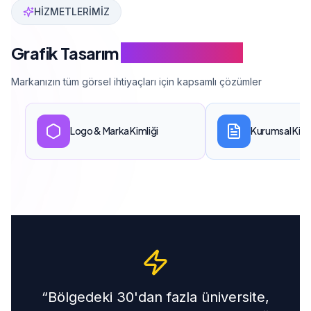
HİZMETLERİMİZ
Grafik Tasarım
Hizmet Kapsamı
Markanızın tüm görsel ihtiyaçları için kapsamlı çözümler
Logo & Marka Kimliği
Kurumsal Kimli
“
Bölgedeki 30'dan fazla üniversite,