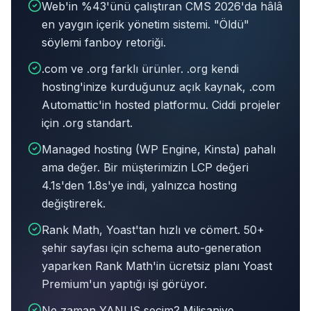
Web'in %43'ünü çalıştıran CMS 2026'da hâlâ
en yaygın içerik yönetim sistemi. "Öldü"
söylemi fanboy retoriği.
.com ve .org farklı ürünler. .org kendi
hosting'inize kurduğunuz açık kaynak, .com
Automattic'in hosted platformu. Ciddi projeler
için .org standart.
Managed hosting (WP Engine, Kinsta) pahalı
ama değer. Bir müşterimizin LCP değeri
4.1s'den 1.8s'ye indi, yalnızca hosting
değiştirerek.
Rank Math, Yoast'tan hızlı ve cömert. 50+
şehir sayfası için schema auto-generation
yaparken Rank Math'in ücretsiz planı Yoast
Premium'un yaptığı işi görüyor.
Ne zaman YANLIŞ seçim? Milisaniye