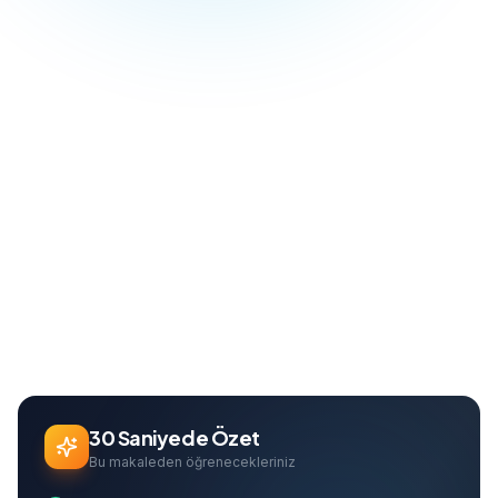
Blog
Web Tasarım
WordPress Rehberi 2026: Kurulumdan SEO'ya Komple Kılavuz
Ana Sayfa
Can Davarcı
Founder & Growth Lead
30 Saniyede Özet
Bu makaleden öğrenecekleriniz