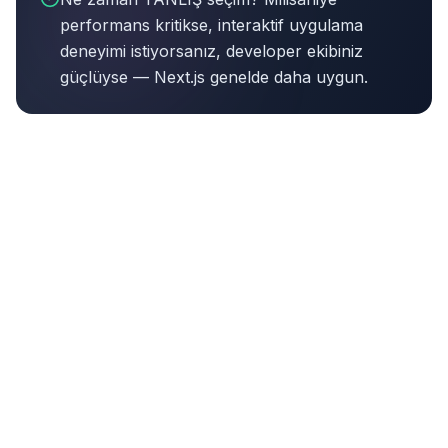
performans kritikse, interaktif uygulama
deneyimi istiyorsanız, developer ekibiniz
güçlüyse — Next.js genelde daha uygun.
Bu makalenin özeti:
Web'in %43'ünü çalıştıran CMS 202