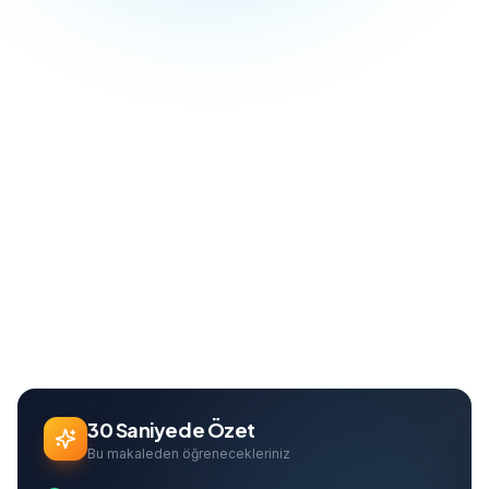
Blog
Dijital Pazarlama
Instagram Reklam Rehberi 2026: Kampanya Kurulumdan Analize
Ana Sayfa
Can Davarcı
Founder & Growth Lead
30 Saniyede Özet
Bu makaleden öğrenecekleriniz