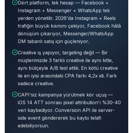
Dört platform, tek hesap — Facebook +
Instagram + Messenger + WhatsApp tek
yerden yönetilir. 2026'da Instagram + Reels
trafiğin büyük kısmını çekiyor, Facebook hâlâ
dönüşüm çıkarıyor, Messenger/WhatsApp
DM tabanlı satış için güçleniyor.
Creative iş yapıyor, targeting değil — Bir
müşterimizde 3 farklı creative ile aynı kitle,
aynı bütçeyle A/B test ettik. En kötü creative
ile en iyisi arasındaki CPA farkı 4,2x idi. Fark
sadece creative.
CAPI'siz kampanya yürütmek kör uçuş —
iOS 14 ATT sonrası pixel attribution'ı %30-40
veri kaybediyor. Conversion API ile server-
side event göndererek bu kaybı telafi
edebiliyorsun.