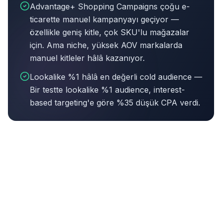
Advantage+ Shopping Campaigns çoğu e-
ticarette manuel kampanyayı geçiyor —
özellikle geniş kitle, çok SKU'lu mağazalar
için. Ama niche, yüksek AOV markalarda
manuel kitleler hâlâ kazanıyor.
Lookalike %1 hâlâ en değerli cold audience —
Bir testte lookalike %1 audience, interest-
based targeting'e göre %35 düşük CPA verdi.
Bu makalenin özeti:
Dört platform, tek hesap — Facebo