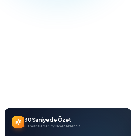
Blog
Dijital Pazarlama
Meta Ads Rehberi 2026: Facebook + Instagram Reklam Yönetimi Tam Kılavuz
Ana Sayfa
Can Davarcı
Founder & Growth Lead
30 Saniyede Özet
Bu makaleden öğrenecekleriniz