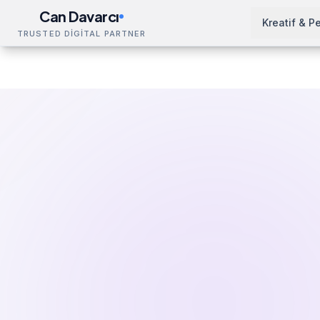
Can Davarcı
Kreatif & P
TRUSTED DİGİTAL PARTNER
Çözümler
SEO Eğitimi
Köln
Ana Sayfa