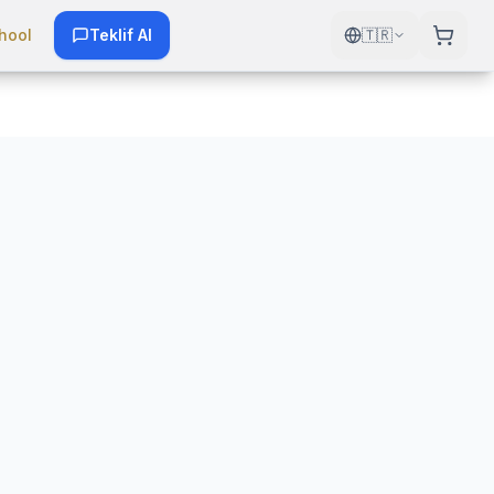
hool
Teklif Al
🇹🇷