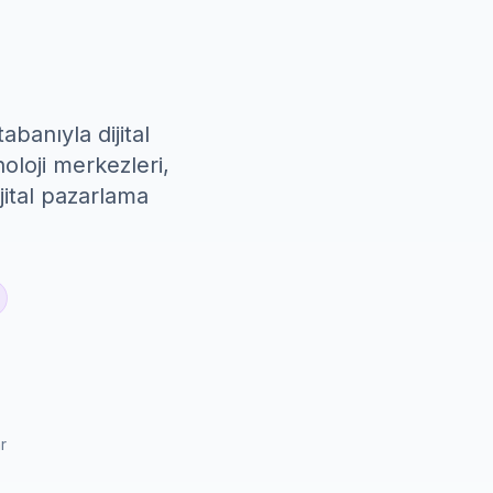
banıyla dijital
loji merkezleri,
jital pazarlama
r