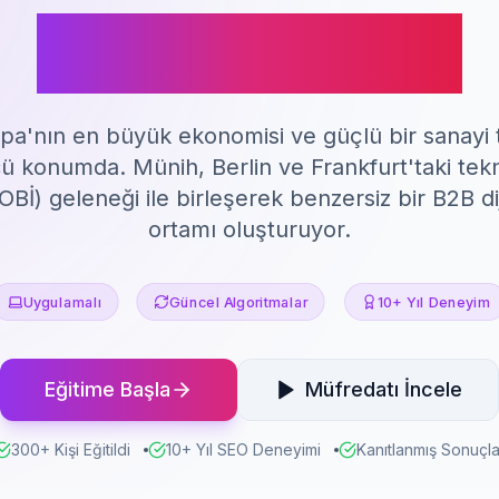
SEO Eğitimi
a'nın en büyük ekonomisi ve güçlü bir sanayi ta
konumda. Münih, Berlin ve Frankfurt'taki tekno
OBİ) geleneği ile birleşerek benzersiz bir B2B di
ortamı oluşturuyor.
Uygulamalı
Güncel Algoritmalar
10+ Yıl Deneyim
Eğitime Başla
Müfredatı İncele
300+ Kişi Eğitildi
10+ Yıl SEO Deneyimi
Kanıtlanmış Sonuçla