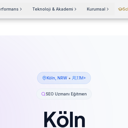
erformans
Teknoloji & Akademi
Kurumsal
Sc
•
Köln
,
NRW
1.1M+
SEO Uzmanı Eğitmen
Köln